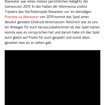
Maneater war eines meiner persönlichen Hailights der
Gamescom 2019. In den Hallen der Kölnmesse stellte
Tripwire das Hai Rollenspiel Maneater vor. Im damaligen
Preview zu Maneater
von 2019 konnte das Spiel einen
absolut genialen Eindruck hinterlassen. Natürlich war es uns
ein Anliegen für euch herauszubekommen ob das Spiel halten
konnte was es versprochen hat und darum habe ich das Spiel
auch gleich auf Platin für euch gespielt und somit alles
gesehen was es zu sehen gab.