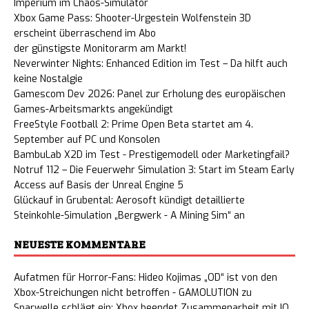
Imperium im Chaos-Simulator
Xbox Game Pass: Shooter-Urgestein Wolfenstein 3D
erscheint überraschend im Abo
der günstigste Monitorarm am Markt!
Neverwinter Nights: Enhanced Edition im Test – Da hilft auch
keine Nostalgie
Gamescom Dev 2026: Panel zur Erholung des europäischen
Games-Arbeitsmarkts angekündigt
FreeStyle Football 2: Prime Open Beta startet am 4.
September auf PC und Konsolen
BambuLab X2D im Test - Prestigemodell oder Marketingfail?
Notruf 112 – Die Feuerwehr Simulation 3: Start im Steam Early
Access auf Basis der Unreal Engine 5
Glückauf in Grubental: Aerosoft kündigt detaillierte
Steinkohle-Simulation „Bergwerk - A Mining Sim“ an
NEUESTE KOMMENTARE
Aufatmen für Horror-Fans: Hideo Kojimas „OD“ ist von den
Xbox-Streichungen nicht betroffen - GAMOLUTION
zu
Sparwelle schlägt ein: Xbox beendet Zusammenarbeit mit IO