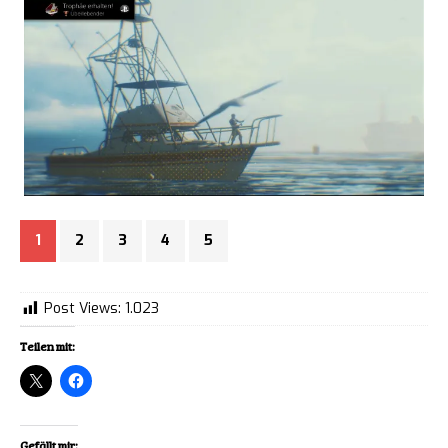
1
2
3
4
5
Post Views:
1.023
Teilen mit:
Gefällt mir: