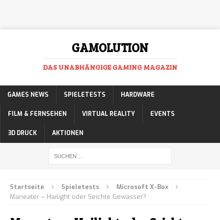
GAMOLUTION
DAS UNABHÄNGIGE GAMING MAGAZIN
GAMES NEWS
SPIELETESTS
HARDWARE
FILM & FERNSEHEN
VIRTUAL REALITY
EVENTS
3D DRUCK
AKTIONEN
Startseite
Spieletests
Microsoft X-Box
Maneater – Hailight oder Seichte Gewässer?