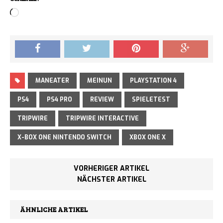
Loading…
MANEATER
MEINUN
PLAYSTATION 4
PS4
PS4 PRO
REVIEW
SPIELETEST
TRIPWIRE
TRIPWIRE INTERACTIVE
X-BOX ONE NINTENDO SWITCH
XBOX ONE X
VORHERIGER ARTIKEL
NÄCHSTER ARTIKEL
ÄHNLICHE ARTIKEL