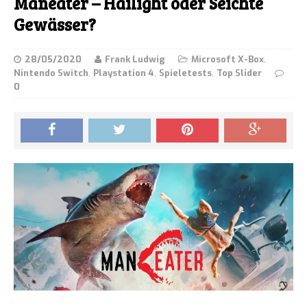
Maneater – Hailight oder Seichte
Gewässer?
28/05/2020
Frank Ludwig
Microsoft X-Box
,
Nintendo Switch
,
Playstation 4
,
Spieletests
,
Top Slider
0